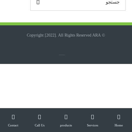
© Copyright [2022]. All Rights Reserved ARA
Contact
Call Us
products
Services
Home