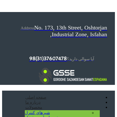
No. 173, 13th Street, Oshtorjan
Address
Industrial Zone, Isfahan,
37607478(31)98
آیا سوالی دارید؟
صفحه اصلی
درباره ما
محصولات
شیرهای کنترل