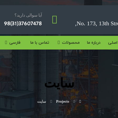
آیا سوالی دارید؟
37607478(31)98
No. 173, 13th Stre
اصلی
درباره ما
محصولات
تماس با ما
فارسی
سایت
Projects
سایت