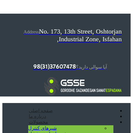
No. 173, 13th Street, Oshtorjan
Address
Industrial Zone, Isfahan,
37607478(31)98
آیا سوالی دارید؟
صفحه اصلی
درباره ما
محصولات
شیرهای کنترل