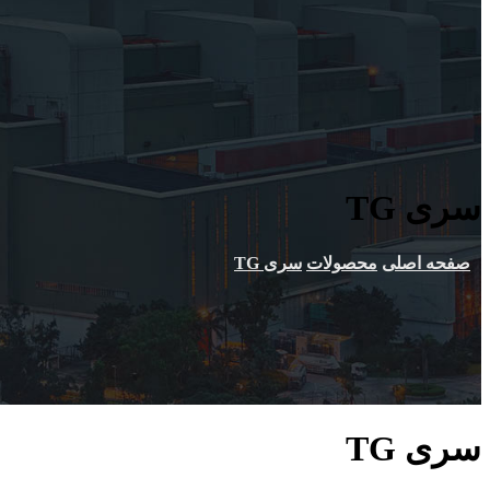
سری TG
صفحه اصلی
محصولات
سری TG
سری TG