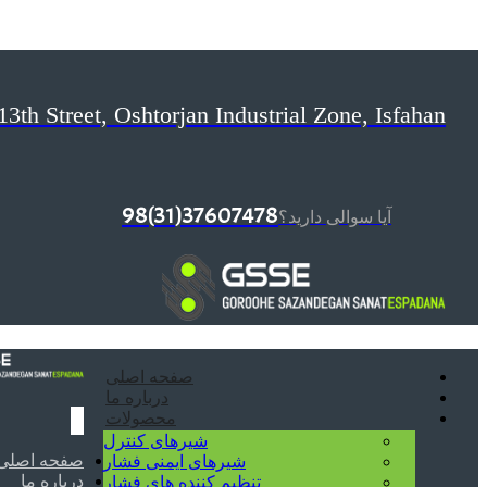
13th Street, Oshtorjan Industrial Zone, Isfahan,
37607478(31)98
آیا سوالی دارید؟
صفحه اصلی
درباره ما
محصولات
شیرهای کنترل
صفحه اصلی
شیرهای ایمنی فشار
درباره ما
تنظیم کننده های فشار