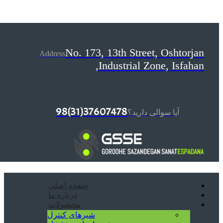
No. 173, 13th Street, Oshtorjan
Address
Industrial Zone, Isfahan,
37607478(31)98
آیا سوالی دارید؟
صفحه اصلی
درباره ما
محصولات
شیرهای کنترل