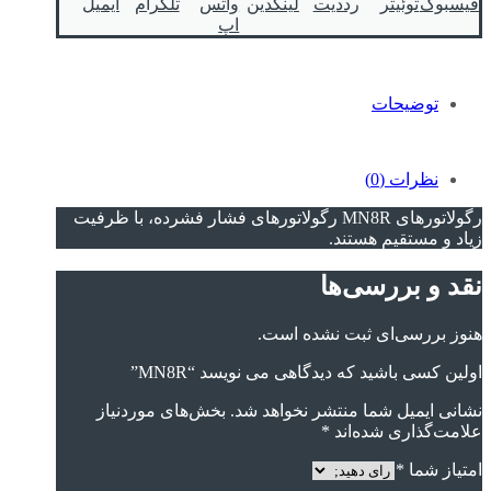
فیسبوک
توئیتر
رددیت
لینکدین
واتس
تلگرام
ایمیل
اپ
توضیحات
نظرات (0)
رگولاتورهای MN8R رگولاتورهای فشار فشرده، با ظرفیت
زیاد و مستقیم هستند.
نقد و بررسی‌ها
هنوز بررسی‌ای ثبت نشده است.
اولین کسی باشید که دیدگاهی می نویسد “MN8R”
نشانی ایمیل شما منتشر نخواهد شد.
بخش‌های موردنیاز
علامت‌گذاری شده‌اند
*
امتیاز شما
*